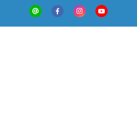
已選
0
件
前往購物車
顧客服務
常見問答
會員中心
聯絡我們
市話請撥 0800-000-175
手機請撥 02-2986-0536
服務時間 10:30 - 17:00
週六、日及國定假日為休息日
台北市信義區基隆路一段141號11樓之6
info@loyalty-global.com
© 中野製藥 × 台灣總代理忠義國際通商股份有限公司