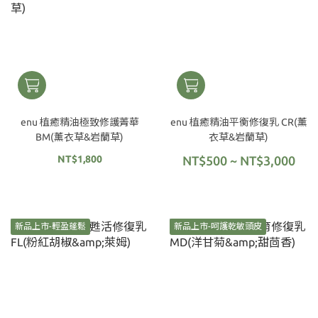
enu 植癒精油極致修護菁華
enu 植癒精油平衡修復乳 CR(薰
BM(薰衣草&岩蘭草)
衣草&岩蘭草)
NT$1,800
NT$500 ~ NT$3,000
新品上市-輕盈蓬鬆
新品上市-呵護乾敏頭皮