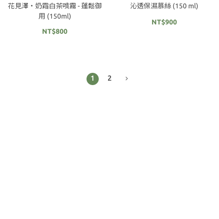
花見澤‧奶霜白茶噴霧 - 蓬鬆御
沁透保濕慕絲 (150 ml)
用 (150ml)
NT$900
NT$800
1
2