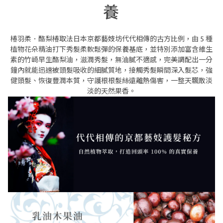
養
椿羽柔．酪梨椿取法日本京都藝妓坊代代相傳的古方比例，由 5 種
植物花朵精油打下秀髮柔軟鬆彈的保養基底，並特別添加富含維生
素的竹崎早生酪梨油，滋潤秀髮，無油膩不適感，完美調配出一分
鐘內就能迅速被頭髮吸收的細膩質地，接觸秀髮瞬間深入髮芯，強
健頭髮、恢復豐潤本質，守護根根髮絲遠離熱傷害，一整天飄散淡
淡的天然果香。