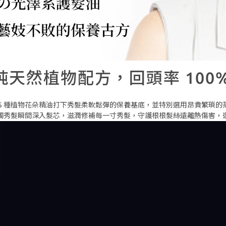
 純天然植物配方，回頭率 100
5 種植物花朵精油打下秀髮柔軟鬆彈的保養基底，並特別選用昂貴繁瑣
觸秀髮瞬間深入髮芯，滋潤修補每一寸秀髮，守護根根髮絲遠離熱傷害，