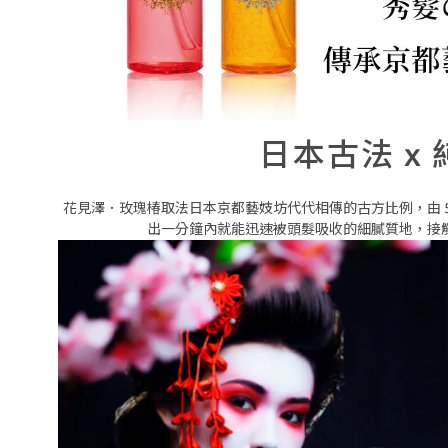
日本古法 x
花見澤．玫瑰椿取法日本京都藝妓坊代代相傳的古方比例，由 
出一分鐘內就能迅速被頭髮吸收的細膩質地，接