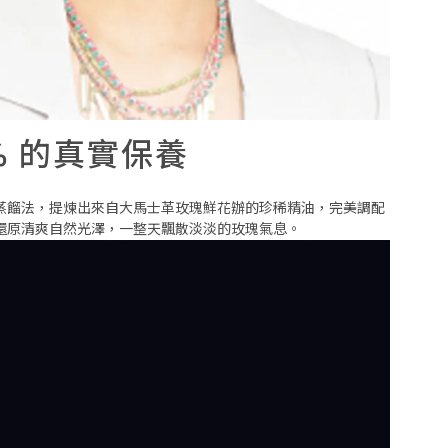
% 的真實保養
的蒸餾法，提煉出來自大馬士革玫瑰鮮花辦的珍稀精油，完美調配
還原清爽自然光澤，一整天飄散淡淡的玫瑰氣息。